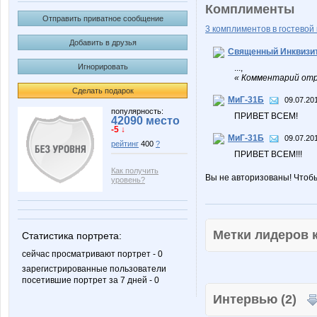
Комплименты
Отправить приватное сообщение
3 комплиментов в гостевой 
Добавить в друзья
Священный Инквизи
Игнорировать
...,
« Комментарий отр
Сделать подарок
МиГ-31Б
09.07.201
популярность:
ПРИВЕТ ВСЕМ!
42090 место
-5 ↓
МиГ-31Б
09.07.201
рейтинг
400
?
ПРИВЕТ ВСЕМ!!!
Как получить
Вы не авторизованы! Чтоб
уровень?
Метки лидеров
Статистика портрета:
сейчас просматривают портрет - 0
зарегистрированные пользователи
посетившие портрет за 7 дней - 0
Интервью (2)