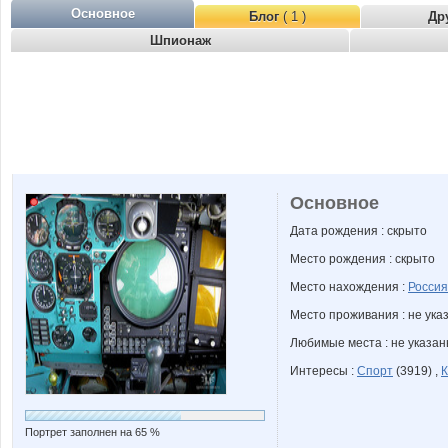
Основное
Блог
( 1 )
Др
Шпионаж
Основное
Дата рождения : скрыто
Место рождения : скрыто
Место нахождения :
Россия
Место проживания : не ука
Любимые места : не указа
Интересы :
Спорт
(3919) ,
К
Портрет заполнен на 65 %